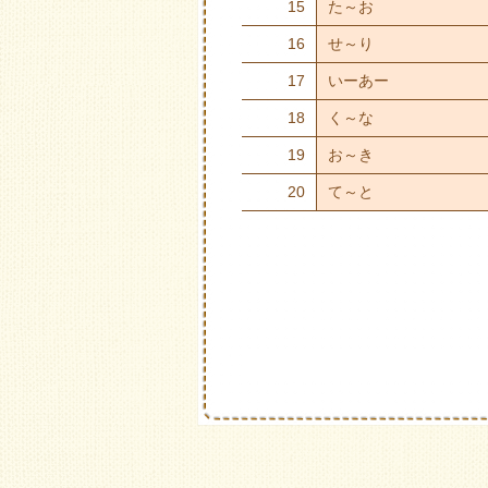
15
た～お
16
せ～り
17
いーあー
18
く～な
19
お～き
20
て～と