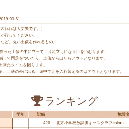
2019-03-31
を図れれば大丈夫です。）
員が行ってください。）
ルなど、丸い土俵を作れるもの。
で作った土俵の中に立って、片足立ちになり目をつむります。
を崩して両足をついたり、土俵から出たらアウトとなります。
出来たタイムを図ります。
れる、土俵の外に出る、途中で足を入れ替えるのはアウトとなります。
ランキング
学年
記録
施設
426
北方小学校放課後キッズクラブcolors