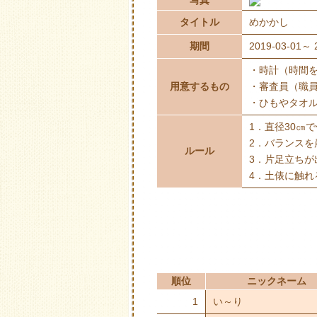
写真
タイトル
めかかし
期間
2019-03-01～ 
・時計（時間
用意するもの
・審査員（職
・ひもやタオ
1．直径30㎝
2．バランス
ルール
3．片足立ちが
4．土俵に触
順位
ニックネーム
1
い～り