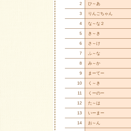
2
ひ～あ
3
りんごちゃん
4
な～な２
5
き～き
6
さ～け
7
ふ～な
8
み～か
9
まーてー
10
く～き
11
くーのー
12
た～は
13
いーまー
14
お～ん