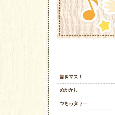
書きマス！
めかかし
つもっタワー