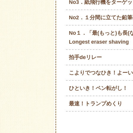
No3．紙飛行機をターゲ
No2．１分間に立てた鉛
No１．「最(もっと)も長(
Longest eraser shaving
拍手deリレー
こよりでつなひき！よーい
ひといき！ペン転がし！
最速！トランプめくり