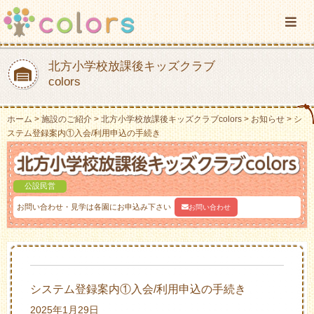
北方小学校放課後キッズクラブ
colors
ホーム
施設のご紹介
北方小学校放課後キッズクラブcolors
お知らせ
シ
ステム登録案内①入会/利用申込の手続き
公設民営
お問い合わせ・見学は各園にお申込み下さい
お問い合わせ
システム登録案内①入会/利用申込の手続き
2025年1月29日