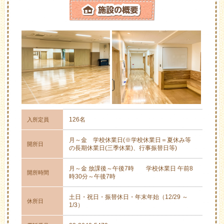
126名
入所定員
月～金 学校休業日(※学校休業日＝夏休み等
開所日
の長期休業日(三季休業)、行事振替日等)
月～金 放課後～午後7時 学校休業日 午前8
開所時間
時30分～午後7時
土日・祝日・振替休日・年末年始（12/29 ～
休所日
1/3）